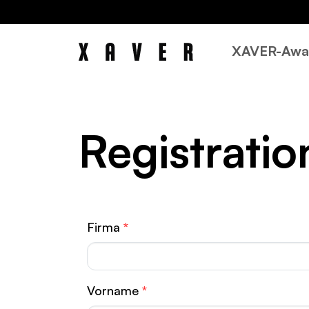
XAVER-Awa
Re­gis­tra­ti­o
Firma
*
Vorname
*