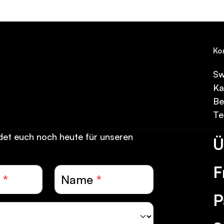
Ko
Sw
Ka
Be
Te
det euch noch heute für unseren
Ü
F
*
Name
*
P