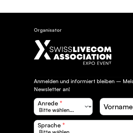
Or­ga­ni­sa­tor
Anmelden und informiert bleiben – Mel
Newsletter an!
Anrede
*
Vorname
Sprache
*