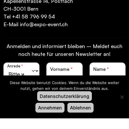
Kapellenstrasse 14, Postfach
CH-3001 Bern
Tel
+41 58 796 99 54
E-Mail
info@expo-event.ch
Anmelden und informiert bleiben – Meldet euch
noch heute für unseren Newsletter an!
Anrede
*
Vorname
*
Name
*
Diese Website benutzt Cookies. Wenn du die Website weiter
Sprache
*
nutzt, gehen wir von deinem Einverständnis aus.
Datenschutzerklärung
Annehmen
Ablehnen
E-Mail
*
Anmelden