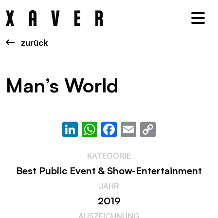
Nav
zurück
Man’s World
LinkedIn
WhatsApp
Facebook
Email
Copy
Link
KATEGORIE
Best Public Event & Show-Entertainment
JAHR
2019
AUSZEICHNUNG