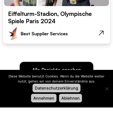
Eiffelturm-Stadion, Olympische
Spiele Paris 2024
Best Supplier Services
Alle Projekte ansehen
Diese Website benutzt Cookies. Wenn du die Website weiter
nutzt, gehen wir von deinem Einverständnis aus.
Datenschutzerklärung
Or­ga­ni­sa­tor
Annehmen
Ablehnen