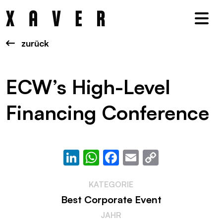
Nav
zurück
ECW’s High-Level
Financing Conference
LinkedIn
WhatsApp
Facebook
Email
Copy
Link
KATEGORIE
Best Corporate Event
JAHR