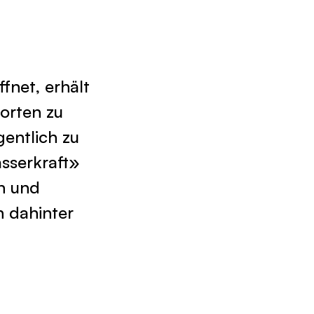
fnet, erhält
orten zu
entlich zu
sserkraft»
in und
 dahinter