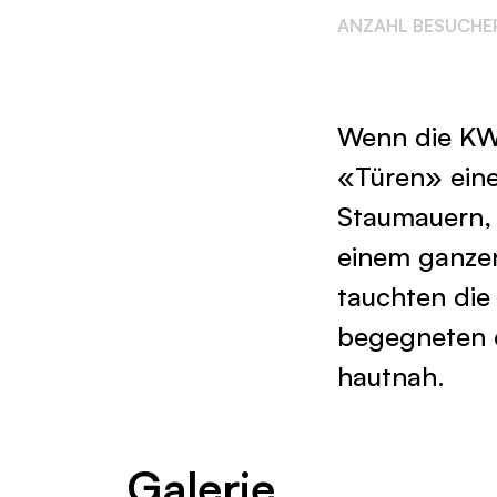
ANZAHL BESUCHE
Wenn die KWO
«Türen» eine
Staumauern, 
einem ganzen
tauchten die
begegneten 
hautnah.
Galerie