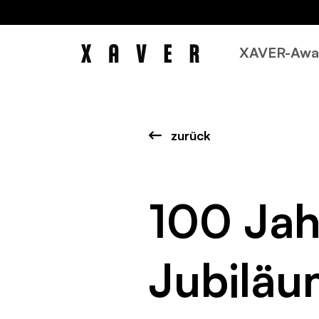
XAVER-Awa
zurück
100 Ja
Jubilä