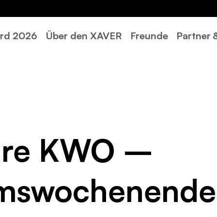
rd 2026
Über den XAVER
Freunde
Partner
hre KWO –
umswochenende