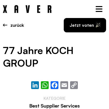
Nav
zurück
Jetzt voten
77 Jahre KOCH
GROUP
LinkedIn
WhatsApp
Facebook
Email
Copy
Link
KATEGORIE
Best Supplier Services