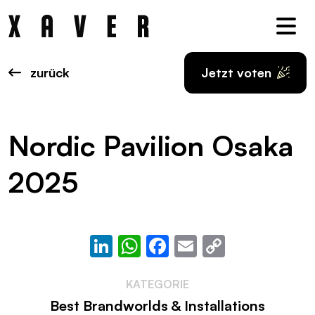
Nav
zurück
Jetzt voten
Nordic Pavilion Osaka
2025
LinkedIn
WhatsApp
Facebook
Email
Copy
Link
KATEGORIE
Best Brandworlds & Installations