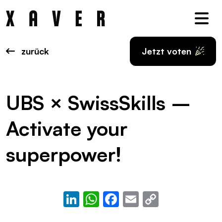
Nav
zurück
Jetzt voten
UBS × SwissSkills –
Activate your
superpower!
LinkedIn
WhatsApp
Facebook
Email
Copy
Link