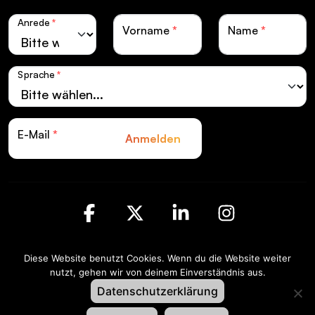
Anrede
*
Vorname
*
Name
*
Sprache
*
E-Mail
*
Anmelden
Facebook
X
LinkedIn
Instagra
Diese Website benutzt Cookies. Wenn du die Website weiter
Swiss LiveCom Association EXPO EVENT |
nutzt, gehen wir von deinem Einverständnis aus.
Kapellenstrasse 14 | Postfach CH-3001 Bern
Datenschutzerklärung