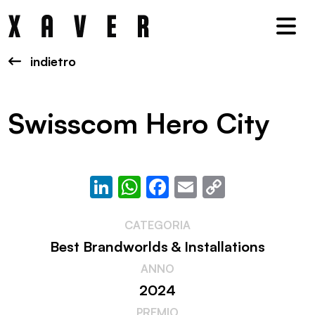
Nav
indietro
Swisscom Hero City
LinkedIn
WhatsApp
Facebook
Email
Copy
Link
CATEGORIA
Best Brandworlds & Installations
ANNO
2024
PREMIO