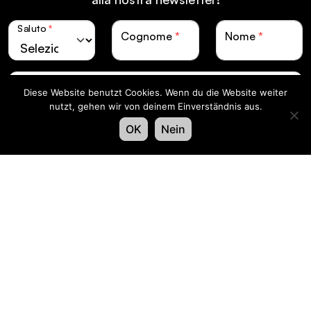
Saluto
*
Cognome
*
Nome
*
Lingua
*
Diese Website benutzt Cookies. Wenn du die Website weiter
nutzt, gehen wir von deinem Einverständnis aus.
OK
Nein
e-mail
*
Accedi
Facebook
X
LinkedIn
Instagra
Swiss LiveCom Association EXPO EVENT |
Kapellenstrasse 14 | Postfach CH-3001 Bern