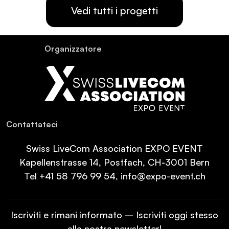
Vedi tutti i progetti
Or­ganiz­za­tore
Con­tat­ta­teci
Swiss LiveCom Association EXPO EVENT
Kapellenstrasse 14, Postfach, CH-3001 Bern
Tel
+41 58 796 99 54
,
info@expo-event.ch
Iscriviti e rimani informato – Iscriviti oggi stesso
alla nostra newsletter!