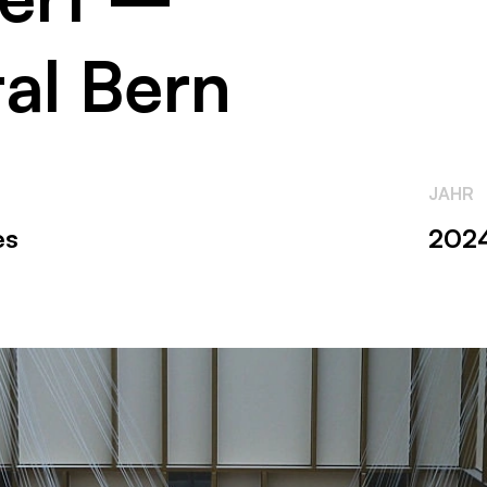
tal Bern
JAHR
es
202