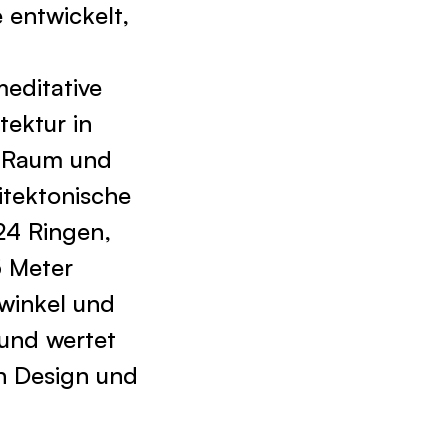
 entwickelt,
meditative
tektur in
em Raum und
hitektonische
24 Ringen,
5 Meter
kwinkel und
und wertet
n Design und