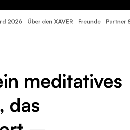
rd 2026
Über den XAVER
Freunde
Partner
ein meditatives
, das
ert –